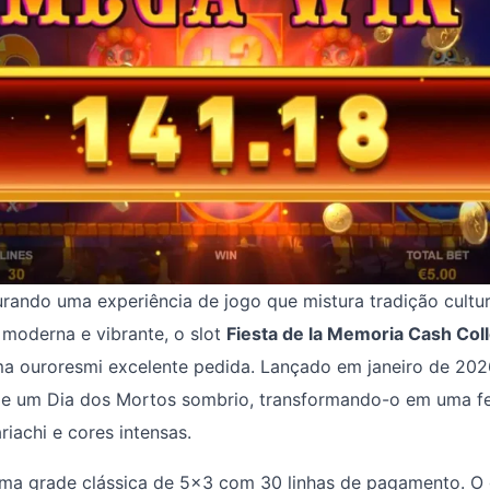
urando uma experiência de jogo que mistura tradição cult
 moderna e vibrante, o slot
Fiesta de la Memoria Cash Coll
ma ouroresmi excelente pedida. Lançado em janeiro de 202
de um Dia dos Mortos sombrio, transformando-o em uma fe
riachi e cores intensas.
ma grade clássica de 5×3 com 30 linhas de pagamento. O g