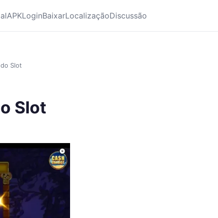
ial
APK
Login
Baixar
Localização
Discussão
do Slot
o Slot