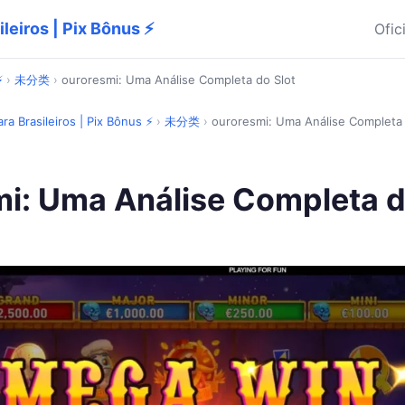
ileiros | Pix Bônus ⚡
Ofic
⚡
›
未分类
›
ouroresmi: Uma Análise Completa do Slot
ara Brasileiros | Pix Bônus ⚡
›
未分类
›
ouroresmi: Uma Análise Completa 
i: Uma Análise Completa d