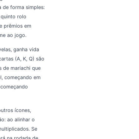
na de forma simples:
 quinto rolo
de prêmios em
ome ao jogo.
velas, ganha vida
artas (A, K, Q) são
s de mariachi que
vel, começando em
tá começando
utros ícones,
o: ao alinhar o
ltiplicados. Se
rará na rodada de