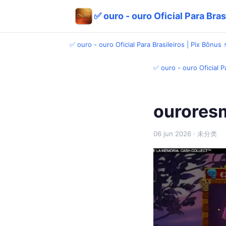
✅ ouro - ouro Oficial Para Bras
✅ ouro - ouro Oficial Para Brasileiros | Pix Bônus 
✅ ouro - ouro Oficial P
ouroresm
06 jun 2026
· 未分类