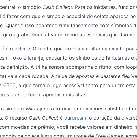
central: o símbolo
Cash Collect
. Para os iniciantes, funcio
al é fazer com que o símbolo especial de coleta apareça no
se. Quando isso acontece simultaneamente com símbolos 
ou giros grátis, você ativa os recursos especiais que dão n
t é um deleite. O fundo, que lembra um altar iluminado por 
smi roxo e laranja, enquanto os símbolos de fantasmas e c
ta definição. A trilha sonora acompanha o ritmo, com loop
ativa a cada rodada. A faixa de apostas é bastante flexí
a €500, o que torna o jogo acessível tanto para quem es
res que preferem apostas mais altas.
, o símbolo
Wild
ajuda a formar combinações substituindo o
s. O recurso
Cash Collect
é
ouroresmi
o coração da diversã
com moedas de prêmio, você recebe valores em dinheiro mu
símbolo de coleta junto com um ícone de
Free Games
, ent