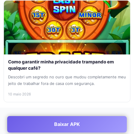
Como garantir minha privacidade trampando em
qualquer café?
Descobri um segredo no ouro que mudou completamente meu
jeito de trabalhar fora de casa com segurança.
10 maio 2026
Baixar APK